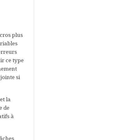
cros plus
riables
erreurs
ir ce type
énement
jointe si
et la
e de
tifs à
tâches