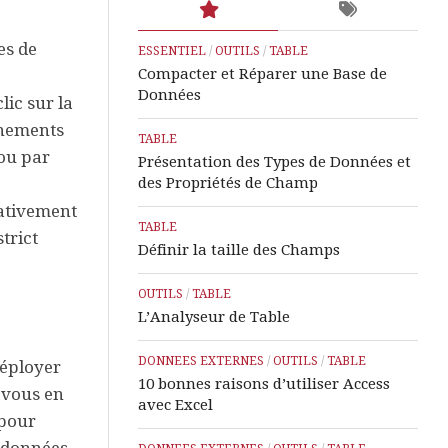
es de
ESSENTIEL
/
OUTILS
/
TABLE
Compacter et Réparer une Base de
Données
ic sur la
énements
TABLE
 ou par
Présentation des Types de Données et
des Propriétés de Champ
lativement
TABLE
trict
Définir la taille des Champs
OUTILS
/
TABLE
L’Analyseur de Table
DONNEES EXTERNES
/
OUTILS
/
TABLE
déployer
10 bonnes raisons d’utiliser Access
 vous en
avec Excel
 pour