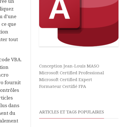
Aide
Formules
réé un
&
liquez
Tutos
Outils
ou d’une
Excel
 ce que
Aide
tion
&
ter tout
Tutos
Word
Aide
 code VBA.
&
Conception Jean-Louis MASO
tion
Tutos
Microsoft Certified Professional
acro
PowerPoint
Microsoft Certified Expert
o fournit
Microsoft
Formateur Certifié FPA
contrôles
Learn
ticles
Assistance
clus dans
à
ARTICLES ET TAGS POPULAIRES
ment du
Distance
éralement