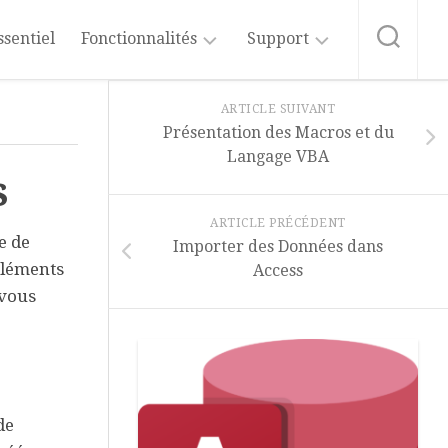
ssentiel
Fonctionnalités
Support
Tables
Formation
ARTICLE SUIVANT
Access
Présentation des Macros et du
Requêtes
Langage VBA
Abonnement
s
au
Formulaires
Blog
ARTICLE PRÉCÉDENT
Etats
e de
Importer des Données dans
Source
du
éléments
Données
Access
Blog
Externes
 vous
Vidéos
Macros
Access
et
VBA
Microsoft
365
Fonctions
de
et