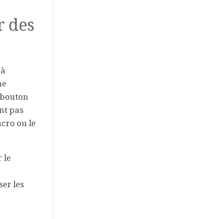
r des
 à
he
bouton
nt pas
acro ou le
 le
ser les