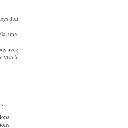
eys doit
ela, une
ous avez
de VBA à
s :
ions
tions