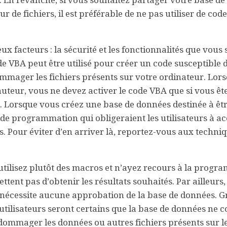
. En revanche, si vous souhaitez partager votre base d
r de fichiers, il est préférable de ne pas utiliser de cod
x facteurs : la sécurité et les fonctionnalités que vous
ode VBA peut être utilisé pour créer un code susceptible 
mmager les fichiers présents sur votre ordinateur. Lor
auteur, vous ne devez activer le code VBA que si vous êt
. Lorsque vous créez une base de données destinée à être
s de programmation qui obligeraient les utilisateurs à a
. Pour éviter d’en arriver là, reportez-vous aux techni
 utilisez plutôt des macros et n’ayez recours à la prog
ent pas d’obtenir les résultats souhaités. Par ailleurs,
e nécessite aucune approbation de la base de données. G
es utilisateurs seront certains que la base de données ne
ommager les données ou autres fichiers présents sur l