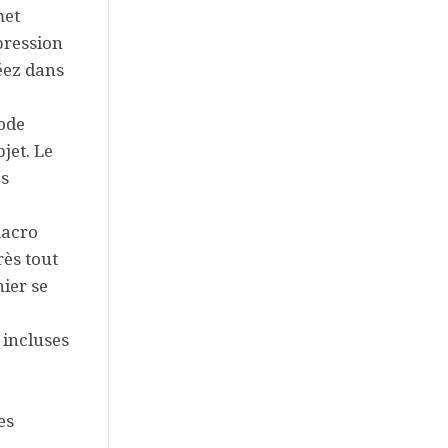
met
pression
éez dans
ode
jet. Le
es
acro
rès tout
ier se
incluses
es