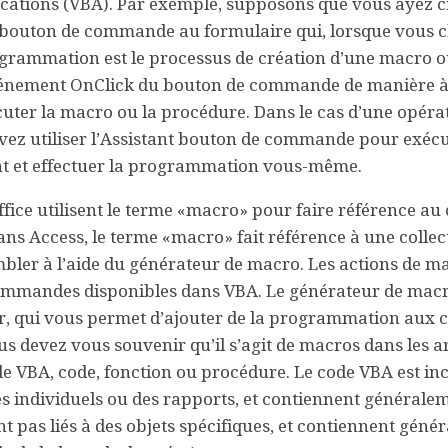
ications (VBA). Par exemple, supposons que vous ayez c
n bouton de commande au formulaire qui, lorsque vous c
rogrammation est le processus de création d’une macro 
événement
OnClick
du bouton de commande de manière à
uter la macro ou la procédure. Dans le cas d’une opéra
uvez utiliser l’Assistant bouton de commande pour exécu
nt et effectuer la programmation vous-même.
e utilisent le terme «macro» pour faire référence au
 dans Access, le terme «macro» fait référence à une collec
ler à l’aide du générateur de macro. Les actions de m
ommandes disponibles dans VBA. Le générateur de macr
or, qui vous permet d’ajouter de la programmation aux 
us devez vous souvenir qu’il s’agit de macros dans les ar
ode VBA, code, fonction ou procédure. Le code VBA est in
res individuels ou des rapports, et contiennent générale
nt pas liés à des objets spécifiques, et contiennent gén