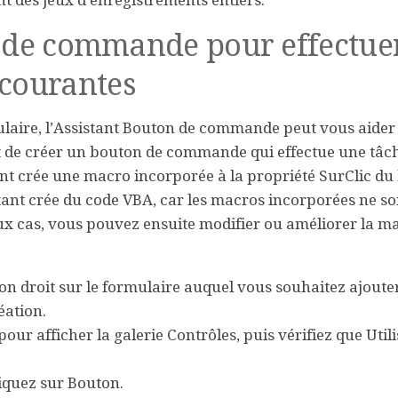
t des jeux d’enregistrements entiers.
on de commande pour effectue
courantes
aire, l’Assistant Bouton de commande peut vous aider
t de créer un bouton de commande qui effectue une tâc
tant crée une macro incorporée à la propriété
SurClic
du 
tant crée du code VBA, car les macros incorporées ne so
eux cas, vous pouvez ensuite modifier ou améliorer la m
ton droit sur le formulaire auquel vous souhaitez ajouter
éation
.
 pour afficher la galerie
Contrôles
, puis vérifiez que
Utili
liquez sur
Bouton
.