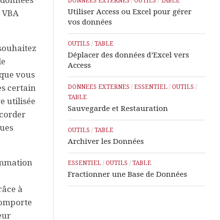
e données
DONNEES EXTERNES
/
OUTILS
/
TABLE
Utiliser Access ou Excel pour gérer
e VBA
vos données
OUTILS
/
TABLE
 souhaitez
Déplacer des données d’Excel vers
de
Access
sque vous
es certain
DONNEES EXTERNES
/
ESSENTIEL
/
OUTILS
/
TABLE
 utilisée
Sauvegarde et Restauration
ccorder
ques
OUTILS
/
TABLE
Archiver les Données
rammation
ESSENTIEL
/
OUTILS
/
TABLE
Fractionner une Base de Données
râce à
 comporte
eur