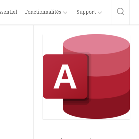
ssentiel
Fonctionnalités
Support
Tables
Formation
Access
Requêtes
Abonnement
au
Formulaires
Blog
Etats
Source
du
Données
Blog
Externes
Vidéos
Macros
Access
et
VBA
Microsoft
365
Fonctions
et