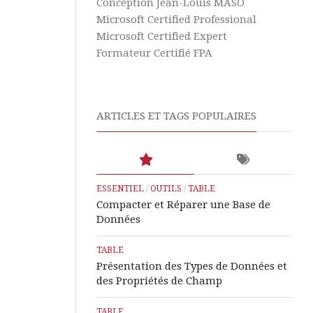
Aide
Formules
Conception Jean-Louis MASO
&
Microsoft Certified Professional
Tutos
Outils
Microsoft Certified Expert
Excel
Formateur Certifié FPA
Aide
&
Tutos
Word
ARTICLES ET TAGS POPULAIRES
Aide
&
Tutos
PowerPoint
ESSENTIEL
/
OUTILS
/
TABLE
Compacter et Réparer une Base de
Microsoft
Données
Learn
TABLE
Assistance
Présentation des Types de Données et
à
des Propriétés de Champ
Distance
TABLE